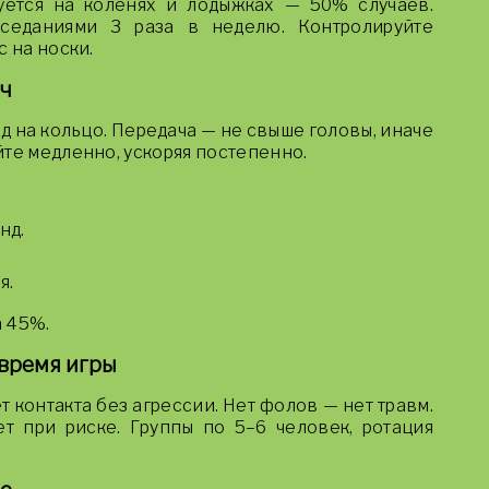
уется на коленях и лодыжках — 50% случаев.
иседаниями 3 раза в неделю. Контролируйте
с на носки.
ач
яд на кольцо. Передача — не свыше головы, иначе
те медленно, ускоряя постепенно.
нд.
я.
а 45%.
 время игры
т контакта без агрессии. Нет фолов — нет травм.
ет при риске. Группы по 5–6 человек, ротация