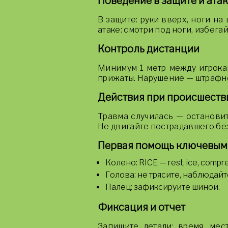
Поведение в защите и ата
В защите: руки вверх, ноги на
атаке: смотри под ноги, избега
Контроль дистанции
Минимум 1 метр между игрокам
прижаты. Нарушение — штрафно
Действия при происшеств
Травма случилась — остановите
Не двигайте пострадавшего без
Первая помощь ключевым
Колено: RICE — rest, ice, compre
Голова: не трясите, наблюдайт
Палец: зафиксируйте шиной.
Фиксация и отчет
Запишите детали: время, мес