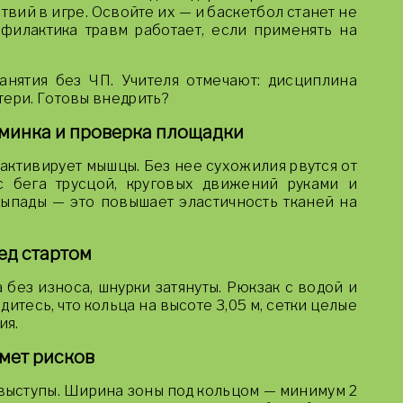
твий в игре. Освойте их — и баскетбол станет не
офилактика травм работает, если применять на
занятия без ЧП. Учителя отмечают: дисциплина
тери. Готовы внедрить?
зминка и проверка площадки
 активирует мышцы. Без нее сухожилия рвутся от
с бега трусцой, круговых движений руками и
выпады — это повышает эластичность тканей на
ед стартом
без износа, шнурки затянуты. Рюкзак с водой и
едитесь, что кольца на высоте 3,05 м, сетки целые
ия.
мет рисков
 выступы. Ширина зоны под кольцом — минимум 2