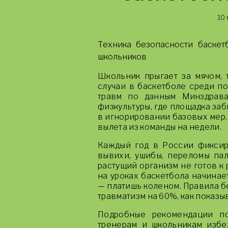
10 
Техника безопасности баскет
школьников
Школьник прыгает за мячом, 
случаи в баскетболе среди п
травм по данным Минздрава
физкультуры, где площадка заб
в игнорировании базовых мер. 
вылета из команды на недели.
Каждый год в России фиксир
вывихи, ушибы, переломы пал
растущий организм не готов к 
на уроках баскетбола начинае
— платишь коленом. Правила б
травматизм на 60%, как показ
Подробные рекомендации 
тренерам и школьникам избе