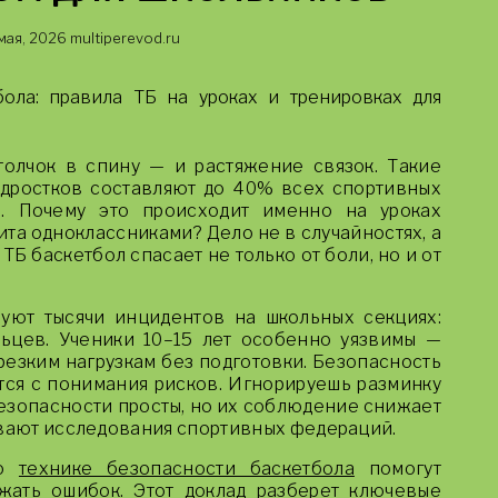
мая, 2026
multiperevod.ru
бола: правила ТБ на уроках и тренировках для
толчок в спину — и растяжение связок. Такие
одростков составляют до 40% всех спортивных
. Почему это происходит именно на уроках
ита одноклассниками? Дело не в случайностях, а
ТБ баскетбол спасает не только от боли, но и от
уют тысячи инцидентов на школьных секциях:
ьцев. Ученики 10–15 лет особенно уязвимы —
резким нагрузкам без подготовки. Безопасность
тся с понимания рисков. Игнорируешь разминку
езопасности просты, но их соблюдение снижает
ывают исследования спортивных федераций.
по
технике безопасности баскетбола
помогут
жать ошибок. Этот доклад разберет ключевые