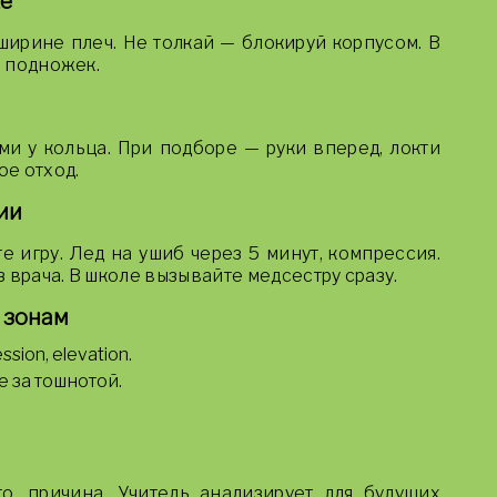
ке
 ширине плеч. Не толкай — блокируй корпусом. В
й подножек.
и у кольца. При подборе — руки вперед, локти
е отход.
ии
 игру. Лед на ушиб через 5 минут, компрессия.
 врача. В школе вызывайте медсестру сразу.
 зонам
ssion, elevation.
е за тошнотой.
то, причина. Учитель анализирует для будущих